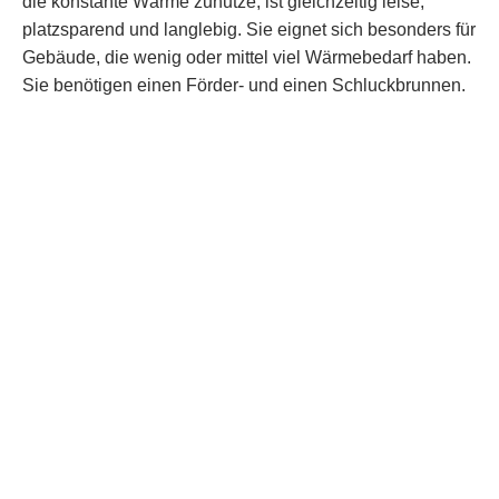
die konstante Wärme zunutze, ist gleichzeitig leise,
platzsparend und langlebig. Sie eignet sich besonders für
Gebäude, die wenig oder mittel viel Wärmebedarf haben.
Sie benötigen einen Förder- und einen Schluckbrunnen.
Diese müssen genehmigt werden und eine ausreichende
Grundwassermenge und -qualität aufweisen. Die relativ
hohen Erschließungs- und Anschaffungs-kosten lassen
sich langfristig durch geringen Betriebs- und
Wartungskosten ausgleichen.